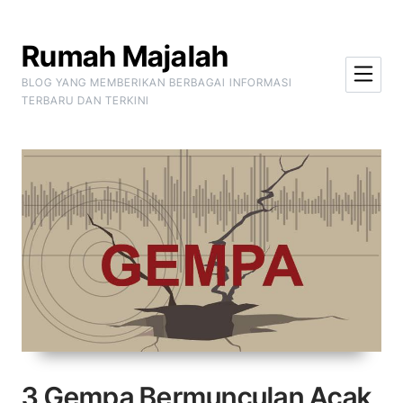
Skip to Content
Rumah Majalah
BLOG YANG MEMBERIKAN BERBAGAI INFORMASI
TERBARU DAN TERKINI
3 Gempa Bermunculan Acak