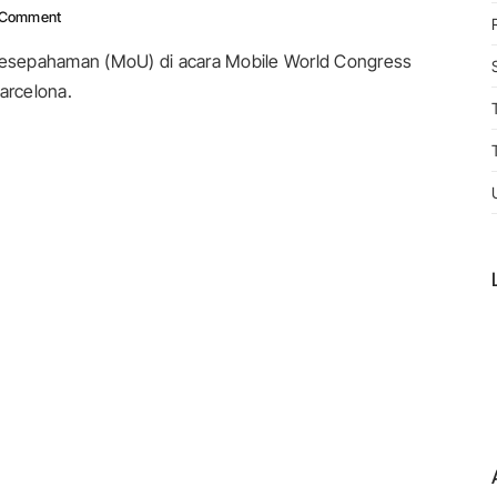
On Telkomsel Dan Huawei Teken MoU Kolaborasi Di MWC 2023
 Comment
esepahaman (MoU) di acara Mobile World Congress
arcelona.