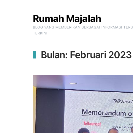
Skip to Content
Rumah Majalah
BLOG YANG MEMBERIKAN BERBAGAI INFORMASI TER
TERKINI
Bulan:
Februari 2023