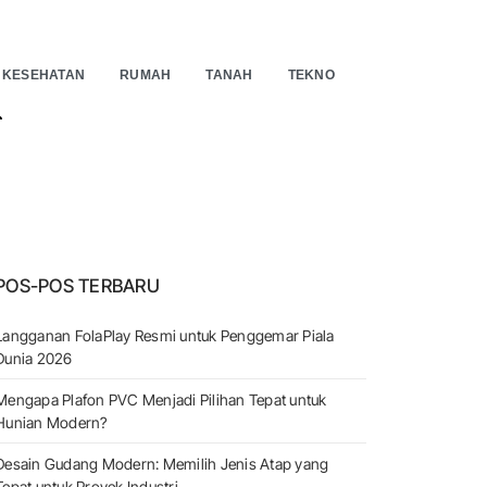
KESEHATAN
RUMAH
TANAH
TEKNO
EARCH
POS-POS TERBARU
Langganan FolaPlay Resmi untuk Penggemar Piala
Dunia 2026
Mengapa Plafon PVC Menjadi Pilihan Tepat untuk
Hunian Modern?
Desain Gudang Modern: Memilih Jenis Atap yang
Tepat untuk Proyek Industri