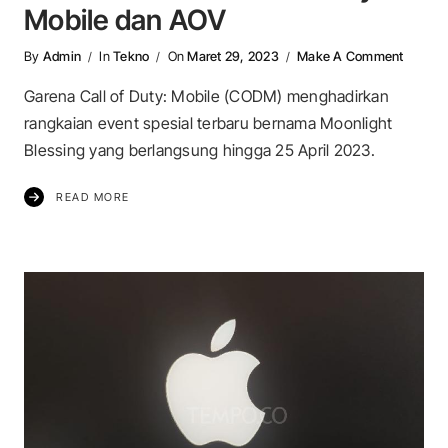
Mobile dan AOV
On Raya
By
Admin
In
Tekno
On
Maret 29, 2023
Make A Comment
Garena Call of Duty: Mobile (CODM) menghadirkan
rangkaian event spesial terbaru bernama Moonlight
Blessing yang berlangsung hingga 25 April 2023.
READ MORE