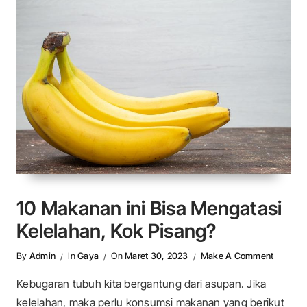
10 Makanan ini Bisa Mengatasi
Kelelahan, Kok Pisang?
On 10 Ma
By
Admin
In
Gaya
On
Maret 30, 2023
Make A Comment
Kebugaran tubuh kita bergantung dari asupan. Jika
kelelahan, maka perlu konsumsi makanan yang berikut