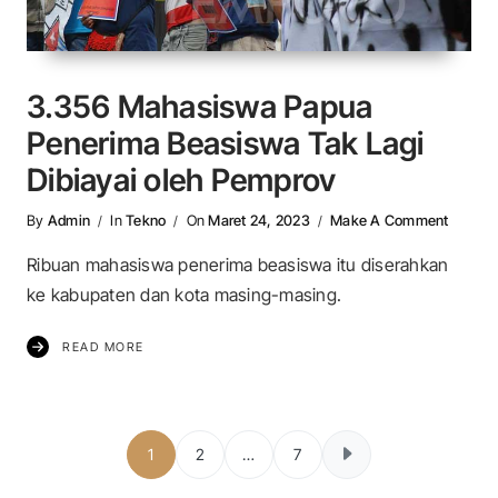
3.356 Mahasiswa Papua
Penerima Beasiswa Tak Lagi
Dibiayai oleh Pemprov
On 3.35
By
Admin
In
Tekno
On
Maret 24, 2023
Make A Comment
Ribuan mahasiswa penerima beasiswa itu diserahkan
ke kabupaten dan kota masing-masing.
READ MORE
Paginasi pos
1
2
…
7