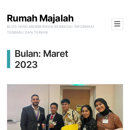
Skip to Content
Rumah Majalah
BLOG YANG MEMBERIKAN BERBAGAI INFORMASI
TERBARU DAN TERKINI
Bulan:
Maret
2023