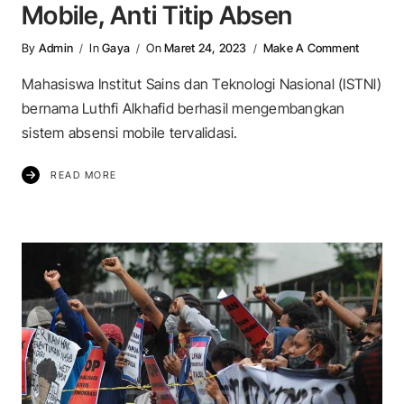
Mobile, Anti Titip Absen
On Mahas
By
Admin
In
Gaya
On
Maret 24, 2023
Make A Comment
Mahasiswa Institut Sains dan Teknologi Nasional (ISTNl)
bernama Luthfi Alkhafid berhasil mengembangkan
sistem absensi mobile tervalidasi.
READ MORE