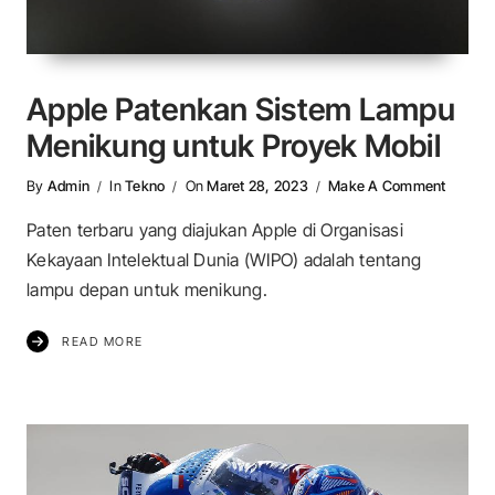
Apple Patenkan Sistem Lampu
Menikung untuk Proyek Mobil
On App
By
Admin
In
Tekno
On
Maret 28, 2023
Make A Comment
Paten terbaru yang diajukan Apple di Organisasi
Kekayaan Intelektual Dunia (WIPO) adalah tentang
lampu depan untuk menikung.
READ MORE