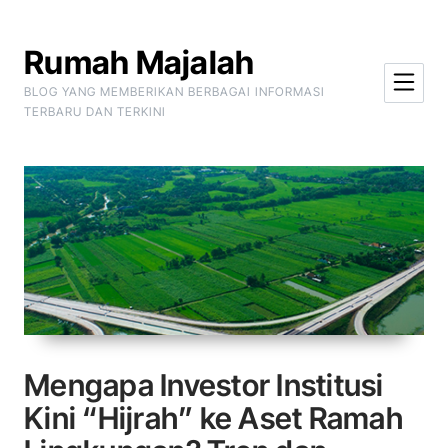
Skip to Content
Rumah Majalah
BLOG YANG MEMBERIKAN BERBAGAI INFORMASI
TERBARU DAN TERKINI
Mengapa Investor Institusi
Kini “Hijrah” ke Aset Ramah