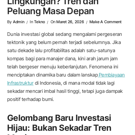
Lingkungan? Tren dan
Peluang Masa Depan
On Meng
By
Admin
In
Tekno
On
Maret 26, 2026
Make A Comment
Dunia investasi global sedang mengalami pergeseran
tektonik yang belum pernah terjadi sebelumnya. Jika
satu dekade lalu profitabilitas adalah satu-satunya
kompas bagi para manajer dana, kini arah jarum jam
telah bergeser menuju keberlanjutan. Fenomena ini
menciptakan dinamika baru dalam lanskap
Pembiayaan
Infrastruktur
di Indonesia, di mana modal tidak lagi
sekadar mencari imbal hasil tinggi, tetapi juga dampak
positif terhadap bumi.
Gelombang Baru Investasi
Hijau: Bukan Sekadar Tren