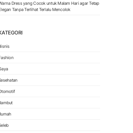
Warna Dress yang Cocok untuk Malam Hari agar Tetap
Elegan Tanpa Terlihat Terlalu Mencolok
KATEGORI
Bisnis
Fashion
Gaya
lur Hukum
Kesehatan
Otomotif
Rambut
Rumah
Seleb