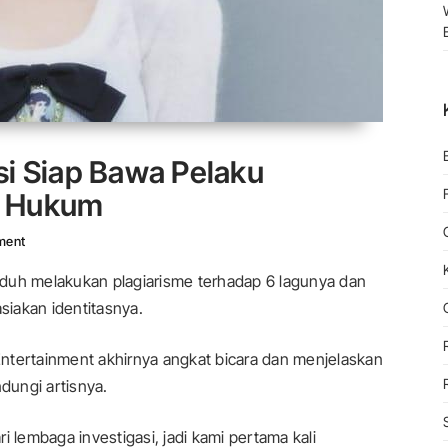
si Siap Bawa Pelaku
r Hukum
On IU Dituduh Plagiat, Agensi Siap Bawa Pelaku Penyebar Hoaks Ke Ja
ment
tuduh melakukan plagiarisme terhadap 6 lagunya dan
siakan identitasnya.
ntertainment akhirnya angkat bicara dan menjelaskan
dungi artisnya.
i lembaga investigasi, jadi kami pertama kali