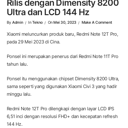
Rilis dengan Dimensity 8200
Ultra dan LCD 144 Hz
On Xiaomi
By
Admin
In
Tekno
On
Mei 30, 2023
Make A Comment
Xiaomi meluncurkan produk baru, Redmi Note 12T Pro,
pada 29 Mei 2023 di Cina.
Ponsel ini merupakan penerus dari Redmi Note 11T Pro
tahun lalu.
Ponsel itu menggunakan chipset Dimensity 8200 Ultra,
sama seperti yang digunakan Xiaomi Civi 3 yang hadir
minggu lalu.
Redmi Note 12T Pro dilengkapi dengan layar LCD IPS
6,51 inci dengan resolusi FHD+ dan kecepatan refresh
144 Hz.