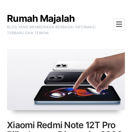
Skip to Content
Rumah Majalah
BLOG YANG MEMBERIKAN BERBAGAI INFORMASI
TERBARU DAN TERKINI
Xiaomi Redmi Note 12T Pro