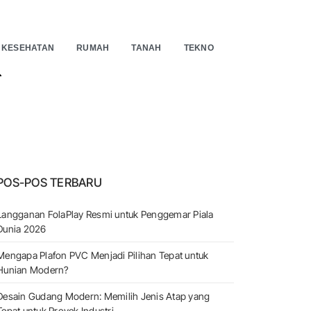
KESEHATAN
RUMAH
TANAH
TEKNO
EARCH
POS-POS TERBARU
Langganan FolaPlay Resmi untuk Penggemar Piala
Dunia 2026
Mengapa Plafon PVC Menjadi Pilihan Tepat untuk
Hunian Modern?
Desain Gudang Modern: Memilih Jenis Atap yang
Tepat untuk Proyek Industri