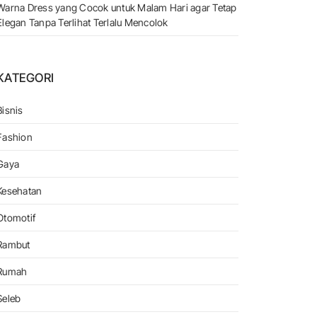
Warna Dress yang Cocok untuk Malam Hari agar Tetap
Elegan Tanpa Terlihat Terlalu Mencolok
KATEGORI
Bisnis
Fashion
unakan Setiap Hari
Gaya
Kesehatan
Otomotif
Rambut
Rumah
Seleb