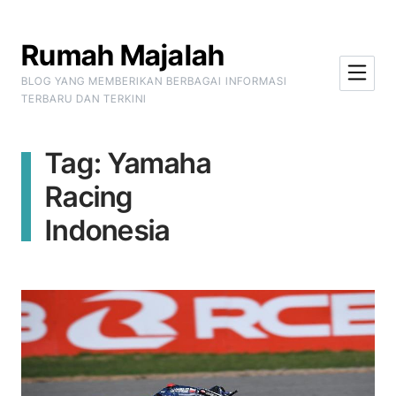
Skip to Content
Rumah Majalah
BLOG YANG MEMBERIKAN BERBAGAI INFORMASI
TERBARU DAN TERKINI
Tag:
Yamaha
Racing
Indonesia