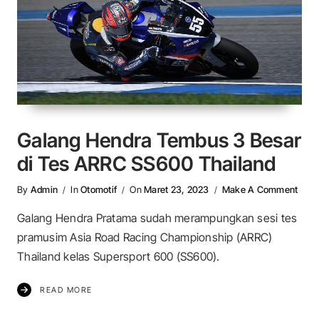
Galang Hendra Tembus 3 Besar
di Tes ARRC SS600 Thailand
On G
By
Admin
In
Otomotif
On
Maret 23, 2023
Make A Comment
Galang Hendra Pratama sudah merampungkan sesi tes
pramusim Asia Road Racing Championship (ARRC)
Thailand kelas Supersport 600 (SS600).
READ MORE