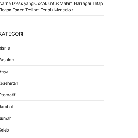
Warna Dress yang Cocok untuk Malam Hari agar Tetap
Elegan Tanpa Terlihat Terlalu Mencolok
KATEGORI
Bisnis
a Di OLXmobbi!
Fashion
Gaya
Kesehatan
Otomotif
Rambut
Rumah
Seleb