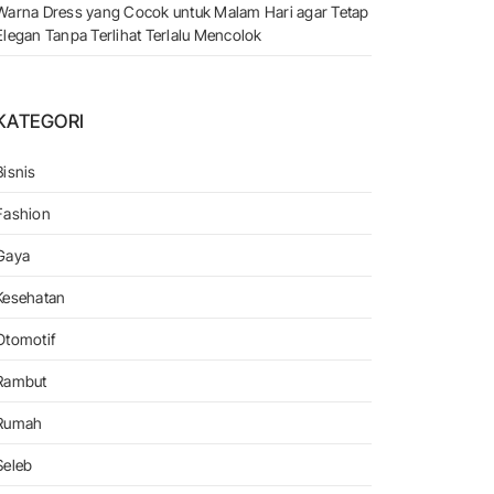
Warna Dress yang Cocok untuk Malam Hari agar Tetap
Elegan Tanpa Terlihat Terlalu Mencolok
KATEGORI
Bisnis
Fashion
Gaya
Sektor Pertambangan
Kesehatan
Otomotif
Rambut
Rumah
Seleb