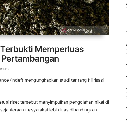
kel Terbukti Memperluas
 Pertambangan
On Indef Nilai Hilirisasi Nikel Terbukti Memperluas Dampak Ekonomi 
mment
nce (Indef) mengungkapkan studi tentang hilirisasi
tuai riset tersebut menyimpulkan pengolahan nikel di
esejahteraan masyarakat lebih luas dibandingkan