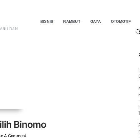
BISNIS
RAMBUT
GAYA
OTOMOTIF
BARU DAN
S
ilih Binomo
On Alasan Para Trader Memilih Binomo
e A Comment