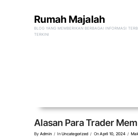
Skip to Content
Rumah Majalah
BLOG YANG MEMBERIKAN BERBAGAI INFORMASI TER
TERKINI
Alasan Para Trader Mem
By
Admin
In
Uncategorized
On
April 10, 2024
Mak