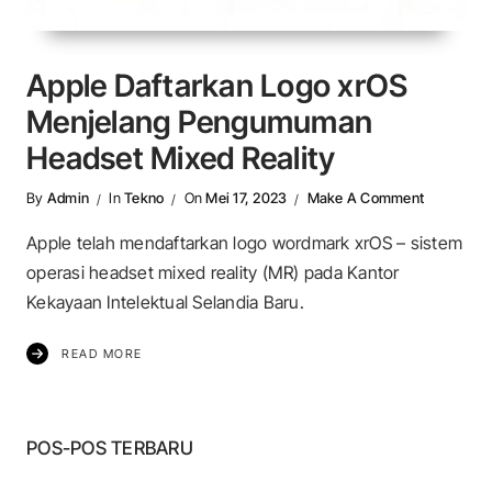
Apple Daftarkan Logo xrOS
Menjelang Pengumuman
Headset Mixed Reality
On Apple 
By
Admin
In
Tekno
On
Mei 17, 2023
Make A Comment
Apple telah mendaftarkan logo wordmark xrOS – sistem
operasi headset mixed reality (MR) pada Kantor
Kekayaan Intelektual Selandia Baru.
READ MORE
POS-POS TERBARU