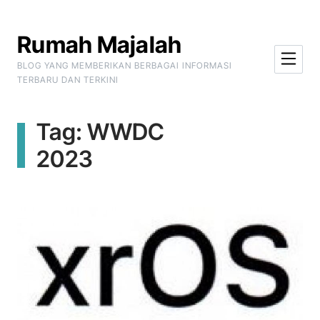
Skip to Content
Rumah Majalah
BLOG YANG MEMBERIKAN BERBAGAI INFORMASI
TERBARU DAN TERKINI
Tag:
WWDC
2023