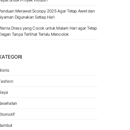
Panduan Merawat Scoopy 2025 Agar Tetap Awet dan
Nyaman Digunakan Setiap Hari
Warna Dress yang Cocok untuk Malam Hari agar Tetap
Elegan Tanpa Terlihat Terlalu Mencolok
KATEGORI
Bisnis
Fashion
Gaya
lah Dan Komunitas
Kesehatan
Otomotif
Rambut