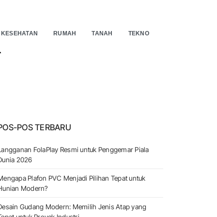
KESEHATAN
RUMAH
TANAH
TEKNO
EARCH
POS-POS TERBARU
Langganan FolaPlay Resmi untuk Penggemar Piala
Dunia 2026
Mengapa Plafon PVC Menjadi Pilihan Tepat untuk
Hunian Modern?
Desain Gudang Modern: Memilih Jenis Atap yang
Tepat untuk Proyek Industri