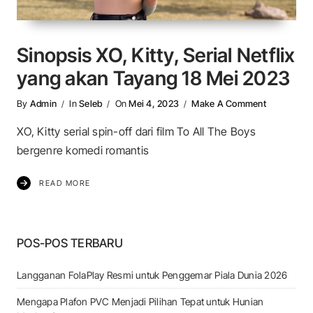
Sinopsis XO, Kitty, Serial Netflix
yang akan Tayang 18 Mei 2023
On Sinopsis
By
Admin
In
Seleb
On
Mei 4, 2023
Make A Comment
XO, Kitty serial spin-off dari film To All The Boys
bergenre komedi romantis
READ MORE
POS-POS TERBARU
Langganan FolaPlay Resmi untuk Penggemar Piala Dunia 2026
Mengapa Plafon PVC Menjadi Pilihan Tepat untuk Hunian