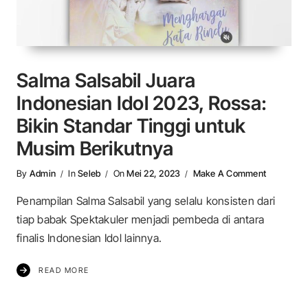
Salma Salsabil Juara
Indonesian Idol 2023, Rossa:
Bikin Standar Tinggi untuk
Musim Berikutnya
On Salma S
By
Admin
In
Seleb
On
Mei 22, 2023
Make A Comment
Penampilan Salma Salsabil yang selalu konsisten dari
tiap babak Spektakuler menjadi pembeda di antara
finalis Indonesian Idol lainnya.
READ MORE