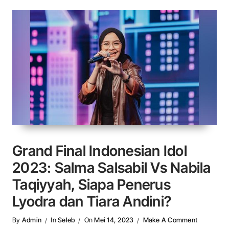
Grand Final Indonesian Idol
2023: Salma Salsabil Vs Nabila
Taqiyyah, Siapa Penerus
Lyodra dan Tiara Andini?
On Grand F
By
Admin
In
Seleb
On
Mei 14, 2023
Make A Comment