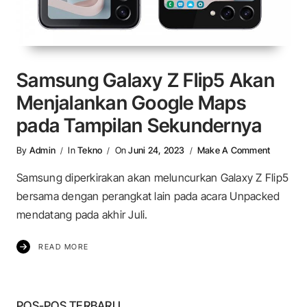
Samsung Galaxy Z Flip5 Akan
Menjalankan Google Maps
pada Tampilan Sekundernya
On Samsu
By
Admin
In
Tekno
On
Juni 24, 2023
Make A Comment
Samsung diperkirakan akan meluncurkan Galaxy Z Flip5
bersama dengan perangkat lain pada acara Unpacked
mendatang pada akhir Juli.
READ MORE
POS-POS TERBARU