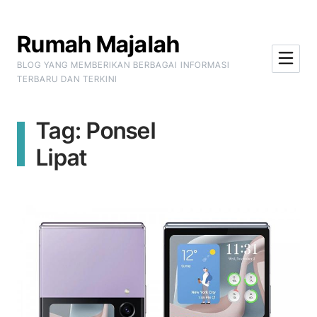
Skip to Content
Rumah Majalah
BLOG YANG MEMBERIKAN BERBAGAI INFORMASI
TERBARU DAN TERKINI
Tag:
Ponsel
Lipat