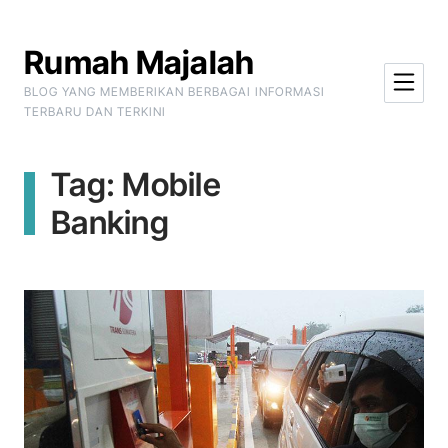
Skip to Content
Rumah Majalah
BLOG YANG MEMBERIKAN BERBAGAI INFORMASI
TERBARU DAN TERKINI
Tag:
Mobile
Banking