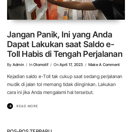
Jangan Panik, Ini yang Anda
Dapat Lakukan saat Saldo e-
Toll Habis di Tengah Perjalanan
On Jan
By
Admin
In
Otomotif
On
April 17, 2023
Make A Comment
Kejadian saldo e-Toll tak cukup saat sedang perjalanan
mudik di jalan tol memang tidak diinginkan. Lakukan
cara ini jika Anda mengalami hal tersebut.
READ MORE
POS-POS TERBARU