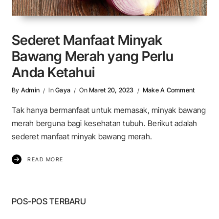
Sederet Manfaat Minyak
Bawang Merah yang Perlu
Anda Ketahui
On Sede
By
Admin
In
Gaya
On
Maret 20, 2023
Make A Comment
Tak hanya bermanfaat untuk memasak, minyak bawang
merah berguna bagi kesehatan tubuh. Berikut adalah
sederet manfaat minyak bawang merah.
READ MORE
POS-POS TERBARU