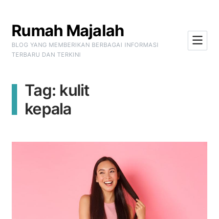
Skip to Content
Rumah Majalah
BLOG YANG MEMBERIKAN BERBAGAI INFORMASI
TERBARU DAN TERKINI
Tag:
kulit
kepala