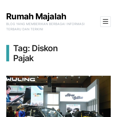
Skip to Content
Rumah Majalah
BLOG YANG MEMBERIKAN BERBAGAI INFORMASI
TERBARU DAN TERKINI
Tag:
Diskon
Pajak