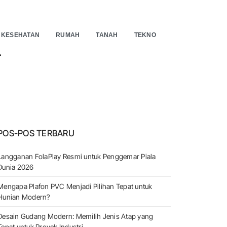
KESEHATAN
RUMAH
TANAH
TEKNO
EARCH
POS-POS TERBARU
Langganan FolaPlay Resmi untuk Penggemar Piala
Dunia 2026
Mengapa Plafon PVC Menjadi Pilihan Tepat untuk
Hunian Modern?
Desain Gudang Modern: Memilih Jenis Atap yang
Tepat untuk Proyek Industri