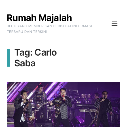
Skip to Content
Rumah Majalah
BLOG YANG MEMBERIKAN BERBAGAI INFORMASI
TERBARU DAN TERKINI
Tag:
Carlo
Saba