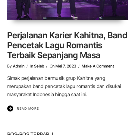
Perjalanan Karier Kahitna, Band
Pencetak Lagu Romantis
Terbaik Sepanjang Masa
On Perjalan
By
Admin
In
Seleb
On
Mei 7, 2023
Make A Comment
Simak perjalanan bermusik grup Kahitna yang
merupakan band pencetak lagu romantis dan disukai
masyarakat Indonesia hingga saat ini.
READ MORE
POS-POS TERBARU