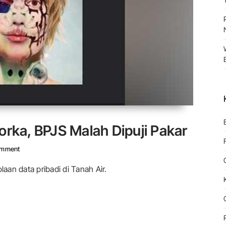
orka, BPJS Malah Dipuji Pakar
On Datanya Diduga Dibobol Bjorka, BPJS Malah Dipuji Pakar
omment
an data pribadi di Tanah Air.