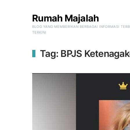
Skip to Content
Rumah Majalah
BLOG YANG MEMBERIKAN BERBAGAI INFORMASI TER
TERKINI
Tag:
BPJS Ketenagak