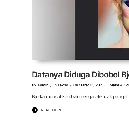
Datanya Diduga Dibobol Bj
By
Admin
In
Tekno
On
Maret 15, 2023
Make A C
Bjorka muncul kembali mengacak-acak pengelola
READ MORE