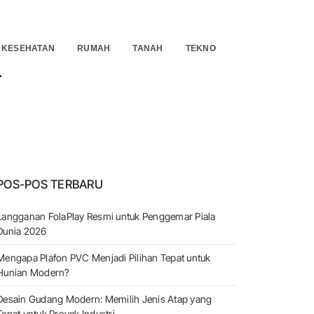
KESEHATAN
RUMAH
TANAH
TEKNO
EARCH
POS-POS TERBARU
Langganan FolaPlay Resmi untuk Penggemar Piala
Dunia 2026
Mengapa Plafon PVC Menjadi Pilihan Tepat untuk
Hunian Modern?
Desain Gudang Modern: Memilih Jenis Atap yang
Tepat untuk Proyek Industri